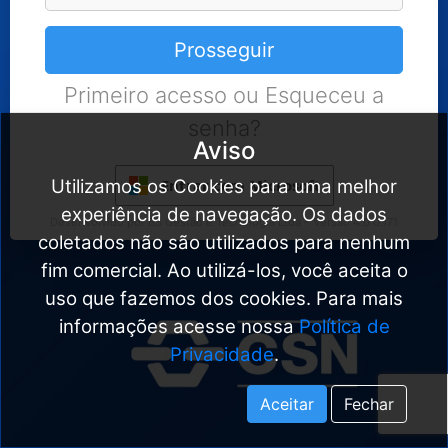
Prosseguir
Primeiro acesso ou Esqueceu a
senha?
Aviso
Entrar com Microsoft
Utilizamos os Cookies para uma melhor
experiência de navegação. Os dados
Desenvolvido por B3 Gestão e Tecnologia Ltda – Versão 4.0.0.171
coletados não são utilizados para nenhum
fim comercial. Ao utilizá-los, você aceita o
uso que fazemos dos cookies. Para mais
informações acesse nossa
Política de
Privacidade
.
Aceitar
Fechar