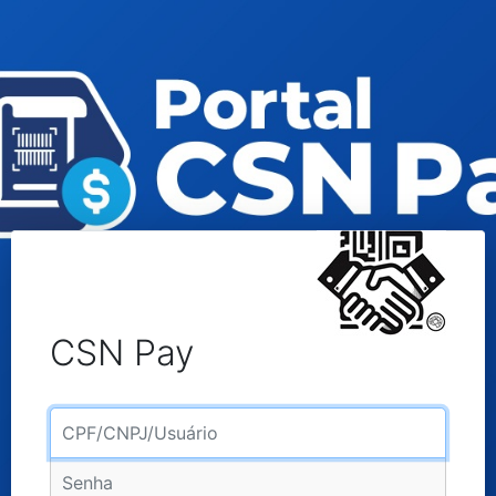
CSN Pay
Usuário
Senha